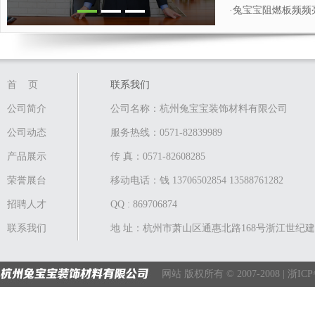
·兔宝宝阻燃板频频
首 页
联系我们
公司简介
公司名称：杭州兔宝宝装饰材料有限公司
公司动态
服务热线：0571-82839989
产品展示
传 真：0571-82608285
荣誉展台
移动电话：钱 13706502854 13588761282
招聘人才
QQ : 869706874
联系我们
地 址：杭州市萧山区通惠北路168号浙江世纪建
网站 版权所有 © 2007-2008 |
浙ICP