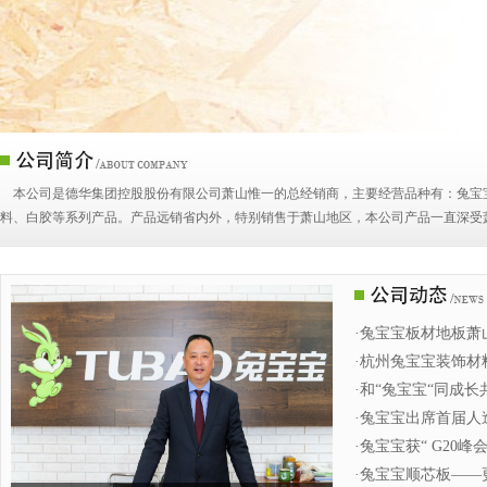
本公司是德华集团控股股份有限公司萧山惟一的总经销商，主要经营品种有：兔宝
料、白胶等系列产品。产品远销省内外，特别销售于萧山地区，本公司产品一直深受
·兔宝宝板材地板萧
·杭州兔宝宝装饰材
·和“兔宝宝“同成长
·兔宝宝出席首届人
公司总经理钱柏焕
·兔宝宝获“ G20峰
生态板品牌”
·兔宝宝顺芯板—